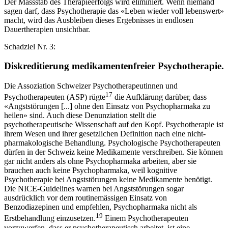
Der Massstab des Therapieerfolgs wird eliminiert. Wenn niemand
sagen darf, dass Psychotherapie das «Leben wieder voll lebenswert»
macht, wird das Ausbleiben dieses Ergebnisses in endlosen
Dauertherapien unsichtbar.
Schadziel Nr. 3:
Diskreditierung medikamentenfreier Psychotherapie.
Die Assoziation Schweizer Psychotherapeutinnen und
17
Psychotherapeuten (ASP) rügte
die Aufklärung darüber, dass
«Angststörungen [...] ohne den Einsatz von Psychopharmaka zu
heilen» sind. Auch diese Denunziation stellt die
psychotherapeutische Wissenschaft auf den Kopf. Psychotherapie ist
ihrem Wesen und ihrer gesetzlichen Definition nach eine nicht-
pharmakologische Behandlung. Psychologische Psychotherapeuten
dürfen in der Schweiz keine Medikamente verschreiben. Sie können
gar nicht anders als ohne Psychopharmaka arbeiten, aber sie
brauchen auch keine Psychopharmaka, weil kognitive
Psychotherapie bei Angststörungen keine Medikamente benötigt.
Die NICE-Guidelines warnen bei Angststörungen sogar
ausdrücklich vor dem routinemässigen Einsatz von
Benzodiazepinen und empfehlen, Psychopharmaka nicht als
19
Erstbehandlung einzusetzen.
Einem Psychotherapeuten
vorzuwerfen, dass er psychotherapeutisch arbeitet, ist eine