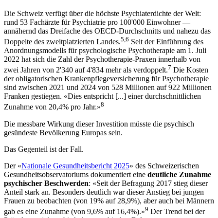
Die Schweiz verfügt über die höchste Psychiaterdichte der Welt:
rund 53 Fachärzte für Psychiatrie pro 100'000 Einwohner —
annähernd das Dreifache des OECD-Durchschnitts und nahezu das
5,6
Doppelte des zweitplatzierten Landes.
Seit der Einführung des
Anordnungsmodells für psychologische Psychotherapie am 1. Juli
2022 hat sich die Zahl der Psychotherapie-Praxen innerhalb von
7
zwei Jahren von 2'340 auf 4'834 mehr als verdoppelt.
Die Kosten
der obligatorischen Krankenpflegeversicherung für Psychotherapie
sind zwischen 2021 und 2024 von 528 Millionen auf 922 Millionen
Franken gestiegen. «Dies entspricht [...] einer durchschnittlichen
8
Zunahme von 20,4% pro Jahr.»
Die messbare Wirkung dieser Investition müsste die psychisch
gesündeste Bevölkerung Europas sein.
Das Gegenteil ist der Fall.
Der «
Nationale Gesundheitsbericht 2025
» des Schweizerischen
Gesundheitsobservatoriums dokumentiert eine
deutliche Zunahme
psychischer Beschwerden
: «Seit der Befragung 2017 stieg dieser
Anteil stark an. Besonders deutlich war dieser Anstieg bei jungen
Frauen zu beobachten (von 19% auf 28,9%), aber auch bei Männern
9
gab es eine Zunahme (von 9,6% auf 16,4%).»
Der Trend bei der