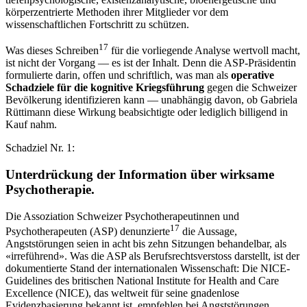
körperzentrierte Methoden ihrer Mitglieder vor dem
wissenschaftlichen Fortschritt zu schützen.
17
Was dieses Schreiben
für die vorliegende Analyse wertvoll macht,
ist nicht der Vorgang — es ist der Inhalt. Denn die ASP-Präsidentin
formulierte darin, offen und schriftlich, was man als
operative
Schadziele für die kognitive Kriegsführung
gegen die Schweizer
Bevölkerung identifizieren kann — unabhängig davon, ob Gabriela
Rüttimann diese Wirkung beabsichtigte oder lediglich billigend in
Kauf nahm.
Schadziel Nr. 1:
Unterdrückung der Information über wirksame
Psychotherapie.
Die Assoziation Schweizer Psychotherapeutinnen und
17
Psychotherapeuten (ASP) denunzierte
die Aussage,
Angststörungen seien in acht bis zehn Sitzungen behandelbar, als
«irreführend». Was die ASP als Berufsrechtsverstoss darstellt, ist der
dokumentierte Stand der internationalen Wissenschaft: Die NICE-
Guidelines des britischen National Institute for Health and Care
Excellence (NICE), das weltweit für seine gnadenlose
Evidenzbasierung bekannt ist, empfehlen bei Angststörungen