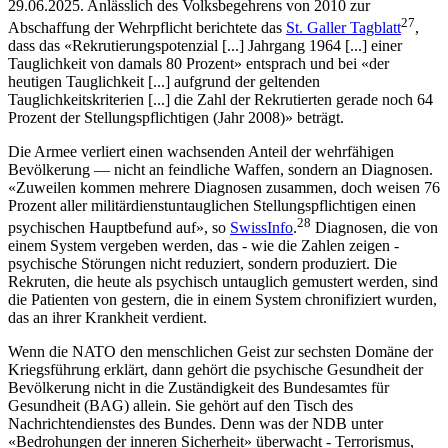
29.06.2025. Anlässlich des Volksbegehrens von 2010 zur
27
Abschaffung der Wehrpflicht berichtete das
St. Galler Tagblatt
,
dass das «Rekrutierungspotenzial [...] Jahrgang 1964 [...] einer
Tauglichkeit von damals 80 Prozent» entsprach und bei «der
heutigen Tauglichkeit [...] aufgrund der geltenden
Tauglichkeitskriterien [...] die Zahl der Rekrutierten gerade noch 64
Prozent der Stellungspflichtigen (Jahr 2008)» beträgt.
Die Armee verliert einen wachsenden Anteil der wehrfähigen
Bevölkerung — nicht an feindliche Waffen, sondern an Diagnosen.
«Zuweilen kommen mehrere Diagnosen zusammen, doch weisen 76
Prozent aller militärdienstuntauglichen Stellungspflichtigen einen
28
psychischen Hauptbefund auf», so
SwissInfo
.
Diagnosen, die von
einem System vergeben werden, das - wie die Zahlen zeigen -
psychische Störungen nicht reduziert, sondern produziert. Die
Rekruten, die heute als psychisch untauglich gemustert werden, sind
die Patienten von gestern, die in einem System chronifiziert wurden,
das an ihrer Krankheit verdient.
Wenn die NATO den menschlichen Geist zur sechsten Domäne der
Kriegsführung erklärt, dann gehört die psychische Gesundheit der
Bevölkerung nicht in die Zuständigkeit des Bundesamtes für
Gesundheit (BAG) allein. Sie gehört auf den Tisch des
Nachrichtendienstes des Bundes. Denn was der NDB unter
«Bedrohungen der inneren Sicherheit» überwacht - Terrorismus,