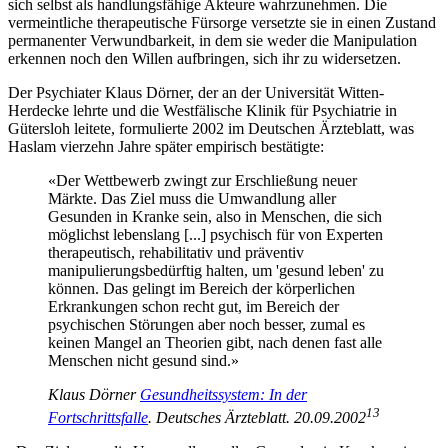
sich selbst als handlungsfähige Akteure wahrzunehmen. Die
vermeintliche therapeutische Fürsorge versetzte sie in einen Zustand
permanenter Verwundbarkeit, in dem sie weder die Manipulation
erkennen noch den Willen aufbringen, sich ihr zu widersetzen.
Der Psychiater Klaus Dörner, der an der Universität Witten-
Herdecke lehrte und die Westfälische Klinik für Psychiatrie in
Gütersloh leitete, formulierte 2002 im Deutschen Ärzteblatt, was
Haslam vierzehn Jahre später empirisch bestätigte:
«Der Wettbewerb zwingt zur Erschließung neuer
Märkte. Das Ziel muss die Umwandlung aller
Gesunden in Kranke sein, also in Menschen, die sich
möglichst lebenslang
[...]
psychisch für von Experten
therapeutisch, rehabilitativ und präventiv
manipulierungsbedürftig halten, um 'gesund leben' zu
können. Das gelingt im Bereich der körperlichen
Erkrankungen schon recht gut, im Bereich der
psychischen Störungen aber noch besser, zumal es
keinen Mangel an Theorien gibt, nach denen fast alle
Menschen nicht gesund sind.»
Klaus Dörner
Gesundheitssystem: In der
13
Fortschrittsfalle
. Deutsches Ärzteblatt. 20.09.2002