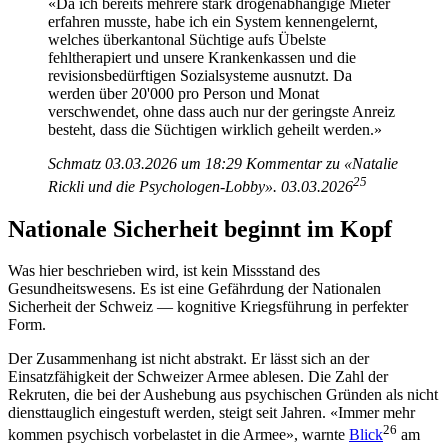
«Da ich bereits mehrere stark drogenabhängige Mieter
erfahren musste, habe ich ein System kennengelernt,
welches überkantonal Süchtige aufs Übelste
fehltherapiert und unsere Krankenkassen und die
revisionsbedürftigen Sozialsysteme ausnutzt. Da
werden über 20'000 pro Person und Monat
verschwendet, ohne dass auch nur der geringste Anreiz
besteht, dass die Süchtigen wirklich geheilt werden.»
Schmatz 03.03.2026 um 18:29
Kommentar zu «Natalie
25
Rickli und die Psychologen-Lobby». 03.03.2026
Nationale Sicherheit beginnt im Kopf
Was hier beschrieben wird, ist kein Missstand des
Gesundheitswesens. Es ist eine Gefährdung der Nationalen
Sicherheit der Schweiz — kognitive Kriegsführung in perfekter
Form.
Der Zusammenhang ist nicht abstrakt. Er lässt sich an der
Einsatzfähigkeit der Schweizer Armee ablesen. Die Zahl der
Rekruten, die bei der Aushebung aus psychischen Gründen als nicht
diensttauglich eingestuft werden, steigt seit Jahren. «Immer mehr
26
kommen psychisch vorbelastet in die Armee», warnte
Blick
am