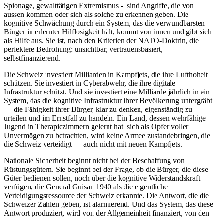
Spionage, gewalttätigen Extremismus -, sind Angriffe, die von
aussen kommen oder sich als solche zu erkennen geben. Die
kognitive Schwächung durch ein System, das die verwundbarsten
Bürger in erlernter Hilflosigkeit hält, kommt von innen und gibt sich
als Hilfe aus. Sie ist, nach den Kriterien der NATO-Doktrin, die
perfektere Bedrohung: unsichtbar, vertrauensbasiert,
selbstfinanzierend.
Die Schweiz investiert Milliarden in Kampfjets, die ihre Lufthoheit
schützen. Sie investiert in Cyberabwehr, die ihre digitale
Infrastruktur schützt. Und sie investiert eine Milliarde jährlich in ein
System, das die kognitive Infrastruktur ihrer Bevölkerung untergräbt
— die Fähigkeit ihrer Bürger, klar zu denken, eigenständig zu
urteilen und im Ernstfall zu handeln. Ein Land, dessen wehrfähige
Jugend in Therapiezimmern gelernt hat, sich als Opfer voller
Unvermögen zu betrachten, wird keine Armee zustandebringen, die
die Schweiz verteidigt — auch nicht mit neuen Kampfjets.
Nationale Sicherheit beginnt nicht bei der Beschaffung von
Rüstungsgütern. Sie beginnt bei der Frage, ob die Bürger, die diese
Güter bedienen sollen, noch über die kognitive Widerstandskraft
verfügen, die General Guisan 1940 als die eigentliche
Verteidigungsressource der Schweiz erkannte. Die Antwort, die die
Schweizer Zahlen geben, ist alarmierend. Und das System, das diese
Antwort produziert, wird von der Allgemeinheit finanziert, von den