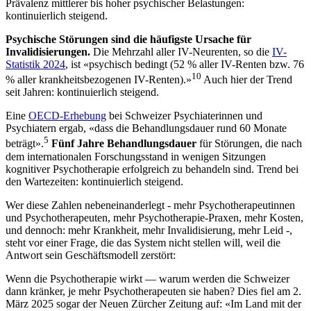
Prävalenz mittlerer bis hoher psychischer Belastungen:
kontinuierlich steigend.
Psychische Störungen sind die häufigste Ursache für
Invalidisierungen.
Die Mehrzahl aller IV-Neurenten, so die
IV-
Statistik 2024
, ist «psychisch bedingt (52 % aller IV-Renten bzw. 76
10
% aller krankheitsbezogenen IV-Renten).»
Auch hier der Trend
seit Jahren: kontinuierlich steigend.
Eine
OECD-Erhebung
bei Schweizer Psychiaterinnen und
Psychiatern ergab, «dass die Behandlungsdauer rund 60 Monate
5
beträgt».
Fünf Jahre Behandlungsdauer
für Störungen, die nach
dem internationalen Forschungsstand in wenigen Sitzungen
kognitiver Psychotherapie erfolgreich zu behandeln sind. Trend bei
den Wartezeiten: kontinuierlich steigend.
Wer diese Zahlen nebeneinanderlegt - mehr Psychotherapeutinnen
und Psychotherapeuten, mehr Psychotherapie-Praxen, mehr Kosten,
und dennoch: mehr Krankheit, mehr Invalidisierung, mehr Leid -,
steht vor einer Frage, die das System nicht stellen will, weil die
Antwort sein Geschäftsmodell zerstört:
Wenn die Psychotherapie wirkt — warum werden die Schweizer
dann kränker, je mehr Psychotherapeuten sie haben? Dies fiel am 2.
März 2025 sogar der Neuen Zürcher Zeitung auf: «Im Land mit der