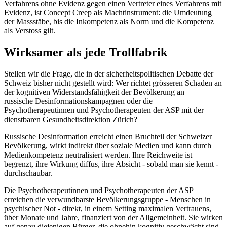
Verfahrens ohne Evidenz gegen einen Vertreter eines Verfahrens mit
Evidenz, ist Concept Creep als Machtinstrument: die Umdeutung
der Massstäbe, bis die Inkompetenz als Norm und die Kompetenz
als Verstoss gilt.
Wirksamer als jede Trollfabrik
Stellen wir die Frage, die in der sicherheitspolitischen Debatte der
Schweiz bisher nicht gestellt wird: Wer richtet grösseren Schaden an
der kognitiven Widerstandsfähigkeit der Bevölkerung an —
russische Desinformationskampagnen oder die
Psychotherapeutinnen und Psychotherapeuten der ASP mit der
dienstbaren Gesundheitsdirektion Zürich?
Russische Desinformation erreicht einen Bruchteil der Schweizer
Bevölkerung, wirkt indirekt über soziale Medien und kann durch
Medienkompetenz neutralisiert werden. Ihre Reichweite ist
begrenzt, ihre Wirkung diffus, ihre Absicht - sobald man sie kennt -
durchschaubar.
Die Psychotherapeutinnen und Psychotherapeuten der ASP
erreichen die verwundbarste Bevölkerungsgruppe - Menschen in
psychischer Not - direkt, in einem Setting maximalen Vertrauens,
über Monate und Jahre, finanziert von der Allgemeinheit. Sie wirken
auf genau diejenigen Bürger, die ohnehin kognitiv geschwächt sind