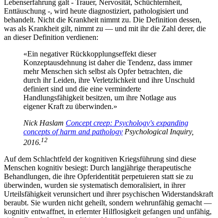
Lebenserfahrung galt - Trauer, Nervosität, Schüchternheit,
Enttäuschung -, wird heute diagnostiziert, pathologisiert und
behandelt. Nicht die Krankheit nimmt zu. Die Definition dessen,
was als Krankheit gilt, nimmt zu — und mit ihr die Zahl derer, die
an dieser Definition verdienen:
«Ein negativer Rückkopplungseffekt dieser
Konzeptausdehnung ist daher die Tendenz, dass immer
mehr Menschen sich selbst als Opfer betrachten, die
durch ihr Leiden, ihre Verletzlichkeit und ihre Unschuld
definiert sind und die eine verminderte
Handlungsfähigkeit besitzen, um ihre Notlage aus
eigener Kraft zu überwinden.»
Nick Haslam
Concept creep: Psychology's expanding
concepts of harm and pathology
Psychological Inquiry,
12
2016.
Auf dem Schlachtfeld der kognitiven Kriegsführung sind diese
Menschen kognitiv besiegt: Durch langjährige therapeutische
Behandlungen, die ihre Opferidentität perpetuieren statt sie zu
überwinden, wurden sie systematisch demoralisiert, in ihrer
Urteilsfähigkeit verunsichert und ihrer psychischen Widerstandskraft
beraubt. Sie wurden nicht geheilt, sondern wehrunfähig gemacht —
kognitiv entwaffnet, in erlernter Hilflosigkeit gefangen und unfähig,