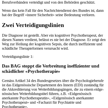
Berufsverbänden verteidigt und von den Behörden geschützt.
Wenn das kein Fall für den Nachrichtendienst des Bundes ist, dann
hat der Begriff «innere Sicherheit» seine Bedeutung verloren.
Zwei Verteidigungslinien
Die Diagnose ist gestellt. Aber ein kognitiver Psychotherapeut, der
diesen Namen verdient, belässt es nie bei der Diagnose. Er zeigt den
Weg zur Heilung der kognitiven Sepsis, die durch ineffiziente und
schädliche Therapieformen verursacht wird.
Verteidigungslinie 1:
Das BAG stoppt die Verbreitung ineffizienter und
schädlicher «Psychotherapie»
Gemäss Artikel 34 des Bundesgesetzes über die Psychologieberufe
ist das Eid­ge­nös­si­sche De­par­te­ment des In­nern (EDI) zu­stän­dig für
die Ak­kre­di­tie­rung von Wei­ter­bil­dungs­gän­gen, die zu ei­nem eid­ge­
nös­si­schen Wei­ter­bil­dungs­ti­tel füh­ren, z.B. «Eidgenössisch
anerkannte Psychotherapeutin», «Eidgenössisch anerkannter
Psychotherapeut» und «Facharzt für Psychiatrie und
Psychotherapie».