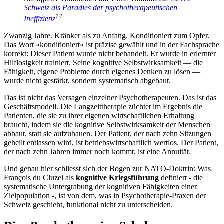
Schweiz als Paradies der psychotherapeutischen
14
Ineffizienz
Zwanzig Jahre. Kränker als zu Anfang. Konditioniert zum Opfer.
Das Wort «konditioniert» ist präzise gewählt und in der Fachsprache
korrekt: Dieser Patient wurde nicht behandelt. Er wurde in erlernter
Hilflosigkeit trainiert. Seine kognitive Selbstwirksamkeit — die
Fähigkeit, eigene Probleme durch eigenes Denken zu lösen —
wurde nicht gestärkt, sondern systematisch abgebaut.
Das ist nicht das Versagen einzelner Psychotherapeuten. Das ist das
Geschäftsmodell. Die Langzeittherapie züchtet im Ergebnis die
Patienten, die sie zu ihrer eigenen wirtschaftlichen Erhaltung
braucht, indem sie die kognitive Selbstwirksamkeit der Menschen
abbaut, statt sie aufzubauen. Der Patient, der nach zehn Sitzungen
geheilt entlassen wird, ist betriebswirtschaftlich wertlos. Der Patient,
der nach zehn Jahren immer noch kommt, ist eine Annuität.
Und genau hier schliesst sich der Bogen zur NATO-Doktrin: Was
François du Cluzel als
kognitive Kriegsführung
definiert - die
systematische Untergrabung der kognitiven Fähigkeiten einer
Zielpopulation -, ist von dem, was in Psychotherapie-Praxen der
Schweiz geschieht, funktional nicht zu unterscheiden.