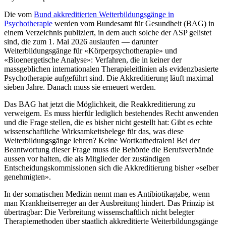
Die vom
Bund akkreditierten Weiterbildungsgänge in
Psychotherapie
werden vom Bundesamt für Gesundheit (BAG) in
einem Verzeichnis publiziert, in dem auch solche der ASP gelistet
sind, die zum 1. Mai 2026 auslaufen — darunter
Weiterbildungsgänge für «Körperpsychotherapie» und
«Bioenergetische Analyse»: Verfahren, die in keiner der
massgeblichen internationalen Therapieleitlinien als evidenzbasierte
Psychotherapie aufgeführt sind. Die Akkreditierung läuft maximal
sieben Jahre. Danach muss sie erneuert werden.
Das BAG hat jetzt die Möglichkeit, die Reakkreditierung zu
verweigern. Es muss hierfür lediglich bestehendes Recht anwenden
und die Frage stellen, die es bisher nicht gestellt hat: Gibt es echte
wissenschaftliche Wirksamkeitsbelege für das, was diese
Weiterbildungsgänge lehren? Keine Wortkathedralen! Bei der
Beantwortung dieser Frage muss die Behörde die Berufsverbände
aussen vor halten, die als Mitglieder der zuständigen
Entscheidungskommissionen sich die Akkreditierung bisher «selber
genehmigten».
In der somatischen Medizin nennt man es Antibiotikagabe, wenn
man Krankheitserreger an der Ausbreitung hindert. Das Prinzip ist
übertragbar: Die Verbreitung wissenschaftlich nicht belegter
Therapiemethoden über staatlich akkreditierte Weiterbildungsgänge