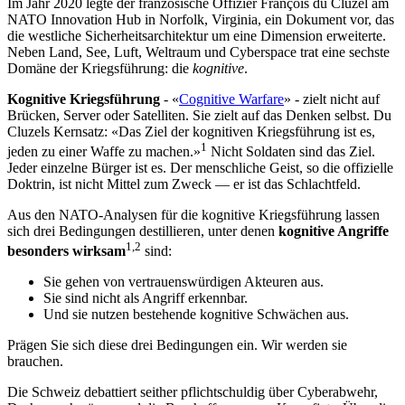
Im Jahr 2020 legte der französische Offizier François du Cluzel am
NATO Innovation Hub in Norfolk, Virginia, ein Dokument vor, das
die westliche Sicherheitsarchitektur um eine Dimension erweiterte.
Neben Land, See, Luft, Weltraum und Cyberspace trat eine sechste
Domäne der Kriegsführung: die
kognitive
.
Kognitive Kriegsführung
- «
Cognitive Warfare
» - zielt nicht auf
Brücken, Server oder Satelliten. Sie zielt auf das Denken selbst. Du
Cluzels Kernsatz: «Das Ziel der kognitiven Kriegsführung ist es,
1
jeden zu einer Waffe zu machen.»
Nicht Soldaten sind das Ziel.
Jeder einzelne Bürger ist es. Der menschliche Geist, so die offizielle
Doktrin, ist nicht Mittel zum Zweck — er ist das Schlachtfeld.
Aus den NATO-Analysen für die kognitive Kriegsführung lassen
sich drei Bedingungen destillieren, unter denen
kognitive Angriffe
1,2
besonders wirksam
sind:
Sie gehen von vertrauenswürdigen Akteuren aus.
Sie sind nicht als Angriff erkennbar.
Und sie nutzen bestehende kognitive Schwächen aus.
Prägen Sie sich diese drei Bedingungen ein. Wir werden sie
brauchen.
Die Schweiz debattiert seither pflichtschuldig über Cyberabwehr,