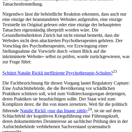
Tatsachenfeststellung.
Nirgendwo lässt die behördliche Reaktion erkennen, dass auch nur
eine einzige der beanstandeten Websites aufgerufen, eine einzige
Textstelle im Original gelesen oder eine einzige der behaupteten
Tatsachen eigenständig überprüft worden wäre. Die
Gesundheitsdirektion Zürich hat nicht einmal bemerkt, dass die
Websites nicht dem attackierten Psychotherapeuten gehören. Der
Vorschlag des Psychotherapeuten, vor Erzwingung einer
Stellungnahme die Vorwürfe durch «einen Blick auf die
inkriminierte Website» selbst zu prüfen, wurde zurückgewiesen, was
zur Frage führt:
23
Schützt Natalie Rickli ineffiziente Psychotherapie-Schulen?
Die Fachbezeichnung für diesen Vorgang lautet Regulatory Capture:
Eine Aufsichtsbehörde, die die Bevölkerung vor schädlichen
Praktiken schützen soll, wird zum Vollstreckungsorgan derjenigen,
deren Praktiken sie beaufsichtigen sollte. Der Staat wird zum
Komplizen derer, die ihn von innen zersetzen. Weil für die politisch
24
führende
Natalie Rickli «nur das Image zählt»
, ist sie auf dem
Schlachtfeld der kognitiven Kriegsführung eine Führungskraft,
deren dokumentiertes Desinteresse an sachlicher Prüfung den in der
Aufsichtsbehörde verbliebenen Sachverstand systematisch
untergräbt.