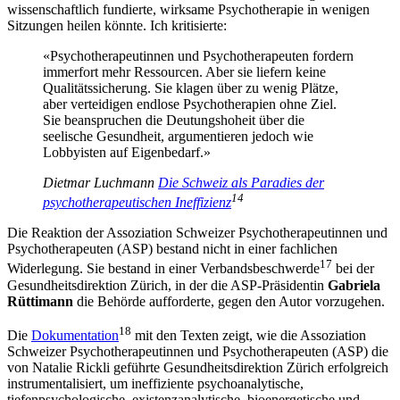
wissenschaftlich fundierte, wirksame Psychotherapie in wenigen
Sitzungen heilen könnte. Ich kritisierte:
«Psychotherapeutinnen und Psychotherapeuten fordern
immerfort mehr Ressourcen. Aber sie liefern keine
Qualitätssicherung. Sie klagen über zu wenig Plätze,
aber verteidigen endlose Psychotherapien ohne Ziel.
Sie beanspruchen die Deutungshoheit über die
seelische Gesundheit, argumentieren jedoch wie
Lobbyisten auf Eigenbedarf.»
Dietmar Luchmann
Die Schweiz als Paradies der
14
psychotherapeutischen Ineffizienz
Die Reaktion der Assoziation Schweizer Psychotherapeutinnen und
Psychotherapeuten (ASP) bestand nicht in einer fachlichen
17
Widerlegung. Sie bestand in einer Verbandsbeschwerde
bei der
Gesundheitsdirektion Zürich, in der die ASP-Präsidentin
Gabriela
Rüttimann
die Behörde aufforderte, gegen den Autor vorzugehen.
18
Die
Dokumentation
mit den Texten zeigt, wie die Assoziation
Schweizer Psychotherapeutinnen und Psychotherapeuten (ASP) die
von Natalie Rickli geführte Gesundheitsdirektion Zürich erfolgreich
instrumentalisiert, um ineffiziente psychoanalytische,
tiefenpsychologische, existenzanalytische, bioenergetische und