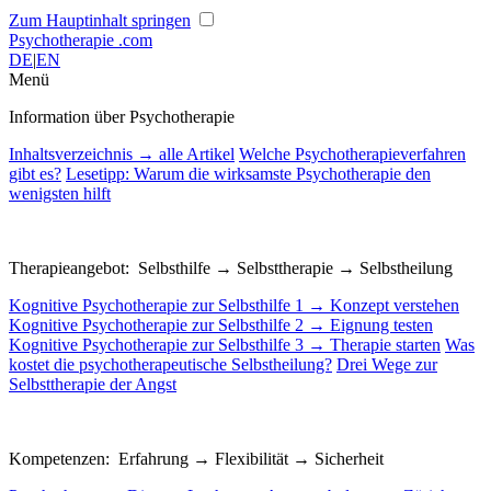
Zum Hauptinhalt springen
Psychotherapie
.com
DE
|
EN
Menü
Information über Psychotherapie
Inhaltsverzeichnis → alle Artikel
Welche Psychotherapieverfahren
gibt es?
Lesetipp: Warum die wirksamste Psychotherapie den
wenigsten hilft
Therapieangebot: Selbsthilfe → Selbsttherapie → Selbstheilung
Kognitive Psychotherapie zur Selbsthilfe 1 → Konzept verstehen
Kognitive Psychotherapie zur Selbsthilfe 2 → Eignung testen
Kognitive Psychotherapie zur Selbsthilfe 3 → Therapie starten
Was
kostet die psychotherapeutische Selbstheilung?
Drei Wege zur
Selbsttherapie der Angst
Kompetenzen: Erfahrung → Flexibilität → Sicherheit