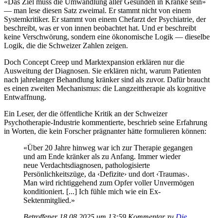
«Das Ziel muss die Umwandlung aller Gesunden in Kranke sein»
— man lese diesen Satz zweimal. Er stammt nicht von einem
Systemkritiker. Er stammt von einem Chefarzt der Psychiatrie, der
beschreibt, was er von innen beobachtet hat. Und er beschreibt
keine Verschwörung, sondern eine ökonomische Logik — dieselbe
Logik, die die Schweizer Zahlen zeigen.
Doch Concept Creep und Marktexpansion erklären nur die
Ausweitung der Diagnosen. Sie erklären nicht, warum Patienten
nach jahrelanger Behandlung kränker sind als zuvor. Dafür braucht
es einen zweiten Mechanismus: die Langzeittherapie als kognitive
Entwaffnung.
Ein Leser, der die öffentliche Kritik an der Schweizer
Psychotherapie-Industrie kommentierte, beschrieb seine Erfahrung
in Worten, die kein Forscher prägnanter hätte formulieren können:
«Über 20 Jahre hinweg war ich zur Therapie gegangen
und am Ende kränker als zu Anfang. Immer wieder
neue Verdachtsdiagnosen, pathologisierte
Persönlichkeitszüge, da ‹Defizite› und dort ‹Traumas›.
Man wird richtiggehend zum Opfer voller Unvermögen
konditioniert.
[...]
Ich fühle mich wie ein Ex-
Sektenmitglied.»
Betroffener 18.08.2025 um 13:59
Kommentar zu
Die