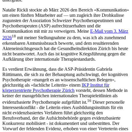
Natalie Rickli stockte ab März 2026 den Bereich «Kommunikation»
um einen fünften Mitarbeiter auf — um zugleich ihre Drohkulisse
zugunsten der Assoziation Schweizer Psychotherapeutinnen und
Psychotherapeuten (ASP) aufrechtzuerhalten und die
Kommunikation mit mir zu verweigern. Meine
E-Mail vom 3. März
18
2026
mit meiner Stellungnahme zu dem, was ich als zunehmend
erkennbaren Amtsmissbrauch bewerte, und dem resultierenden
Akteneinsichtsgesuch hat die Gesundheitsdirektion Zürich bis heute
nicht beantwortet. Auch das ist kognitive Kriegsführung gegen die
Aufklärung über internationale Therapiestandards.
Es verdient Erwähnung, dass die ASP-Präsidentin Gabriela
Rüttimann, die sich zu der Behauptung aufschwingt, der kognitiven
Psychotherapie «mangelt es an wissenschaftlichen Belegen»,
gleichzeitig als «fachliche Leiterin» einem
IKP Institut für
körperzentrierte Psychotherapie Zürich
vorsteht, dessen Methode in
keiner der massgeblichen internationalen Therapieleitlinien als
16
evidenzbasierte Psychotherapie aufgeführt ist.
Dieser personelle
Interessenkonflikt - die Leiterin eines Ausbildungsinstituts für ein
nicht evidenzbasiertes Verfahren führt gleichzeitig den
Berufsverband, der die Aufsichtsbehörde gegen evidenzbasierte
Konkurrenz mobilisiert - ist dokumentiert und unbestritten. Der
Vorwurf der fehlenden Evidenz, erhoben von einer Vertreterin eines