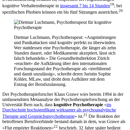
19
kognitive Verhaltenstherapie in
insgesamt 7 bis 14 Stunden
; bei
20
spezifischen Phobien können ein bis fünf Sitzungen ausreichen.
Dietmar Luchmann, Psychotherapeut: «Angststörungen
und Panikattacken sind kognitiv perfekt zu überwinden.
Wer stattdessen eine Psychotherapie, die länger als zehn
Stunden dauert, oder Medikamente akzeptiert, lässt sich
falsch behandeln.» Die Gesundheitsdirektion Zürich
«erachtet» die Aufklärung über den internationalen
Forschungsstand der Psychotherapie als «irreführend
und damit unzulässig», schreibt deren Juristin Sophie
Köhler, MLaw, und droht dem Aufklärer mit dem
Entzug der Berufszulassung.
Der Psychotherapieforscher Klaus Grawe wies bereits 1994 in der
umfassendsten Metaanalyse der Psychotherapieforschung an der
Universität Bern nach, dass
kognitive Psychotherapie
«
im
Durchschnitt hochsignifikant wirksamer als psychoanalytische
21
Therapie und Gesprächspsychotherapie
» ist.
Die Reaktion der
betroffenen Berufsverbände bestand damals in dem, was Grawe als
22
«Flut empörter Reaktionen»
beschrieb. 32 Jahre später bedient