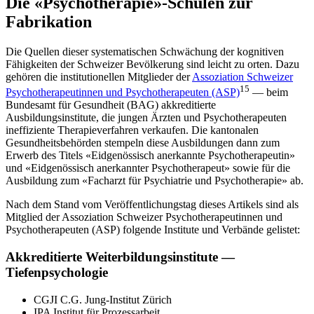
Die «Psychotherapie»-Schulen zur
Fabrikation
Die Quellen dieser systematischen Schwächung der kognitiven
Fähigkeiten der Schweizer Bevölkerung sind leicht zu orten. Dazu
gehören die institutionellen Mitglieder der
Assoziation Schweizer
15
Psychotherapeutinnen und Psychotherapeuten (ASP)
— beim
Bundesamt für Gesundheit (BAG) akkreditierte
Ausbildungsinstitute, die jungen Ärzten und Psychotherapeuten
ineffiziente Therapieverfahren verkaufen. Die kantonalen
Gesundheitsbehörden stempeln diese Ausbildungen dann zum
Erwerb des Titels «Eidgenössisch anerkannte Psychotherapeutin»
und «Eidgenössisch anerkannter Psychotherapeut» sowie für die
Ausbildung zum «Facharzt für Psychiatrie und Psychotherapie» ab.
Nach dem Stand vom Veröffentlichungstag dieses Artikels sind als
Mitglied der Assoziation Schweizer Psychotherapeutinnen und
Psychotherapeuten (ASP) folgende Institute und Verbände gelistet:
Akkreditierte Weiterbildungsinstitute —
Tiefenpsychologie
CGJI C.G. Jung-Institut Zürich
IPA Institut für Prozessarbeit