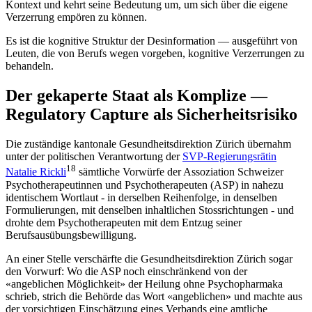
Kontext und kehrt seine Bedeutung um, um sich über die eigene
Verzerrung empören zu können.
Es ist die kognitive Struktur der Desinformation — ausgeführt von
Leuten, die von Berufs wegen vorgeben, kognitive Verzerrungen zu
behandeln.
Der gekaperte Staat als Komplize —
Regulatory Capture als Sicherheitsrisiko
Die zuständige kantonale Gesundheitsdirektion Zürich übernahm
unter der politischen Verantwortung der
SVP-Regierungsrätin
18
Natalie Rickli
sämtliche Vorwürfe der Assoziation Schweizer
Psychotherapeutinnen und Psychotherapeuten (ASP) in nahezu
identischem Wortlaut - in derselben Reihenfolge, in denselben
Formulierungen, mit denselben inhaltlichen Stossrichtungen - und
drohte dem Psychotherapeuten mit dem Entzug seiner
Berufsausübungsbewilligung.
An einer Stelle verschärfte die Gesundheitsdirektion Zürich sogar
den Vorwurf: Wo die ASP noch einschränkend von der
«angeblichen Möglichkeit» der Heilung ohne Psychopharmaka
schrieb, strich die Behörde das Wort «angeblichen» und machte aus
der vorsichtigen Einschätzung eines Verbands eine amtliche