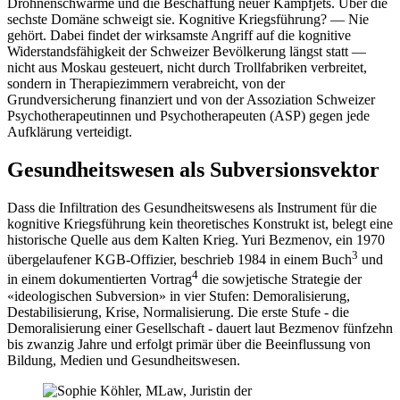
Drohnenschwärme und die Beschaffung neuer Kampfjets. Über die
sechste Domäne schweigt sie. Kognitive Kriegsführung? — Nie
gehört. Dabei findet der wirksamste Angriff auf die kognitive
Widerstandsfähigkeit der Schweizer Bevölkerung längst statt —
nicht aus Moskau gesteuert, nicht durch Trollfabriken verbreitet,
sondern in Therapiezimmern verabreicht, von der
Grundversicherung finanziert und von der Assoziation Schweizer
Psychotherapeutinnen und Psychotherapeuten (ASP) gegen jede
Aufklärung verteidigt.
Gesundheitswesen als Subversionsvektor
Dass die Infiltration des Gesundheitswesens als Instrument für die
kognitive Kriegsführung kein theoretisches Konstrukt ist, belegt eine
historische Quelle aus dem Kalten Krieg. Yuri Bezmenov, ein 1970
3
übergelaufener KGB-Offizier, beschrieb 1984 in einem Buch
und
4
in einem dokumentierten Vortrag
die sowjetische Strategie der
«ideologischen Subversion» in vier Stufen: Demoralisierung,
Destabilisierung, Krise, Normalisierung. Die erste Stufe - die
Demoralisierung einer Gesellschaft - dauert laut Bezmenov fünfzehn
bis zwanzig Jahre und erfolgt primär über die Beeinflussung von
Bildung, Medien und Gesundheitswesen.