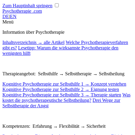
Zum Hauptinhalt springen
Psychotherapie
.com
DE
|
EN
Menü
Information über Psychotherapie
Inhaltsverzeichnis → alle Artikel
Welche Psychotherapieverfahren
gibt es?
Lesetipp: Warum die wirksamste Psychotherapie den
wenigsten hilft
Therapieangebot: Selbsthilfe → Selbsttherapie → Selbstheilung
Kognitive Psychotherapie zur Selbsthilfe 1 → Konzept verstehen
Kognitive Psychotherapie zur Selbsthilfe 2 → Eignung testen
Kognitive Psychotherapie zur Selbsthilfe 3 → Therapie starten
Was
kostet die psychotherapeutische Selbstheilung?
Drei Wege zur
Selbsttherapie der Angst
Kompetenzen: Erfahrung → Flexibilität → Sicherheit