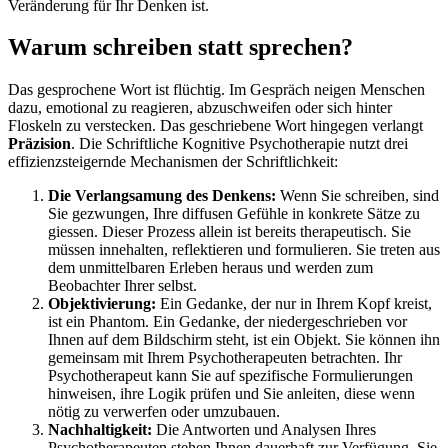
Veränderung für Ihr Denken ist.
Warum schreiben statt sprechen?
Das gesprochene Wort ist flüchtig. Im Gespräch neigen Menschen
dazu, emotional zu reagieren, abzuschweifen oder sich hinter
Floskeln zu verstecken. Das geschriebene Wort hingegen verlangt
Präzision
. Die Schriftliche Kognitive Psychotherapie nutzt drei
effizienzsteigernde Mechanismen der Schriftlichkeit:
Die Verlangsamung des Denkens:
Wenn Sie schreiben, sind
Sie gezwungen, Ihre diffusen Gefühle in konkrete Sätze zu
giessen. Dieser Prozess allein ist bereits therapeutisch. Sie
müssen innehalten, reflektieren und formulieren. Sie treten aus
dem unmittelbaren Erleben heraus und werden zum
Beobachter Ihrer selbst.
Objektivierung:
Ein Gedanke, der nur in Ihrem Kopf kreist,
ist ein Phantom. Ein Gedanke, der niedergeschrieben vor
Ihnen auf dem Bildschirm steht, ist ein Objekt. Sie können ihn
gemeinsam mit Ihrem Psychotherapeuten betrachten. Ihr
Psychotherapeut kann Sie auf spezifische Formulierungen
hinweisen, ihre Logik prüfen und Sie anleiten, diese wenn
nötig zu verwerfen oder umzubauen.
Nachhaltigkeit:
Die Antworten und Analysen Ihres
Psychotherapeuten stehen Ihnen dauerhaft zur Verfügung. Sie