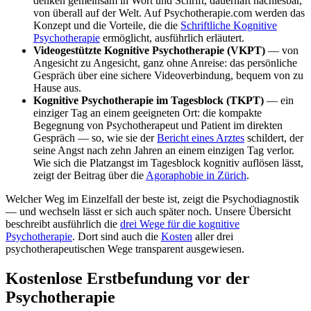
denken gemeinsam in Wort und Schrift, dauerhaft nachlesbar,
von überall auf der Welt. Auf Psychotherapie.com werden das
Konzept und die Vorteile, die die
Schriftliche Kognitive
Psychotherapie
ermöglicht, ausführlich erläutert.
Videogestützte Kognitive Psychotherapie (VKPT)
— von
Angesicht zu Angesicht, ganz ohne Anreise: das persönliche
Gespräch über eine sichere Videoverbindung, bequem von zu
Hause aus.
Kognitive Psychotherapie im Tagesblock (TKPT)
— ein
einziger Tag an einem geeigneten Ort: die kompakte
Begegnung von Psychotherapeut und Patient im direkten
Gespräch — so, wie sie der
Bericht eines Arztes
schildert, der
seine Angst nach zehn Jahren an einem einzigen Tag verlor.
Wie sich die Platzangst im Tagesblock kognitiv auflösen lässt,
zeigt der Beitrag über die
Agoraphobie in Zürich
.
Welcher Weg im Einzelfall der beste ist, zeigt die Psychodiagnostik
— und wechseln lässt er sich auch später noch. Unsere Übersicht
beschreibt ausführlich die
drei Wege für die kognitive
Psychotherapie
. Dort sind auch die
Kosten
aller drei
psychotherapeutischen Wege transparent ausgewiesen.
Kostenlose Erstbefundung vor der
Psychotherapie