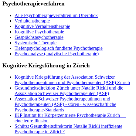
Psychotherapieverfahren
Alle Psychotherapieverfahren im Überblick
Verhaltenstherapie
Kognitive Verhaltenstherapie
Kognitive Psychotherapie
Gesprächspsychotherapie
Systemische Therapie
Tiefenpsychologisch fundierte Psychotherapie
Psychoanalyse (analytische Psychotherapie)
Kognitive Kriegsführung in Zürich
Kognitive Kriegsführung
der Assoziation Schweizer
Psychotherapeutinnen und Psychotherapeuten (ASP) Zürich
Gesundheitsdirektion Zürich unter Natalie Rickli und die
Assoziation Schweizer Psychotherapeuten (ASP)
Assoziation Schweizer Psychotherapeutinnen und
Psychotherapeuten (ASP) «stören» wissenschaftliche
Psychotherapie-Standards
IKP Institut für Körperzentrierte Psychotherapie Zürich —
eine teure Illusion
Schützt Gesundheitsdirektorin Natalie Rickli ineffiziente
Psychotherapie in Zürich?