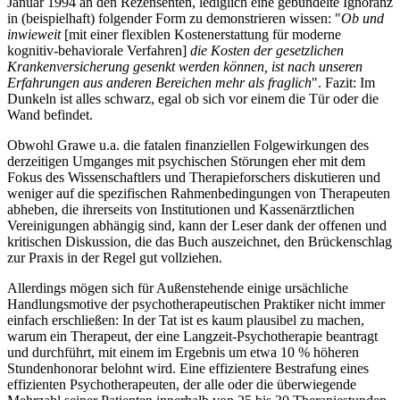
Januar 1994 an den Rezensenten, lediglich eine gebündelte Ignoranz
in (beispielhaft) folgender Form zu demonstrieren wissen: "
Ob und
inwieweit
[mit einer flexiblen Kostenerstattung für moderne
kognitiv-behaviorale Verfahren]
die Kosten der gesetzlichen
Krankenversicherung gesenkt werden können, ist nach unseren
Erfahrungen aus anderen Bereichen mehr als fraglich
". Fazit: Im
Dunkeln ist alles schwarz, egal ob sich vor einem die Tür oder die
Wand befindet.
Obwohl Grawe u.a. die fatalen finanziellen Folgewirkungen des
derzeitigen Umganges mit psychischen Störungen eher mit dem
Fokus des Wissenschaftlers und Therapieforschers diskutieren und
weniger auf die spezifischen Rahmenbedingungen von Therapeuten
abheben, die ihrerseits von Institutionen und Kassenärztlichen
Vereinigungen abhängig sind, kann der Leser dank der offenen und
kritischen Diskussion, die das Buch auszeichnet, den Brückenschlag
zur Praxis in der Regel gut vollziehen.
Allerdings mögen sich für Außenstehende einige ursächliche
Handlungsmotive der psychotherapeutischen Praktiker nicht immer
einfach erschließen: In der Tat ist es kaum plausibel zu machen,
warum ein Therapeut, der eine Langzeit-Psychotherapie beantragt
und durchführt, mit einem im Ergebnis um etwa 10 % höheren
Stundenhonorar belohnt wird. Eine effizientere Bestrafung eines
effizienten Psychotherapeuten, der alle oder die überwiegende