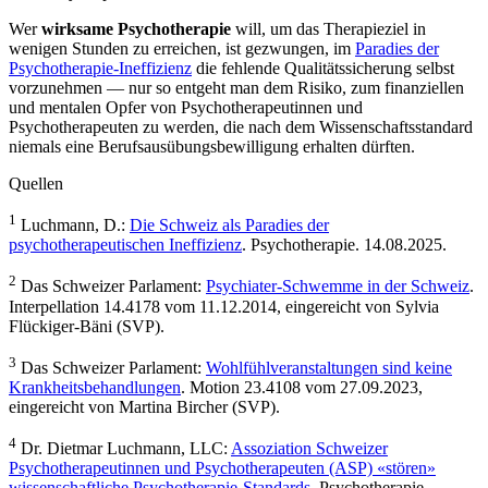
Wer
wirksame Psychotherapie
will, um das Therapieziel in
wenigen Stunden zu erreichen, ist gezwungen, im
Paradies der
Psychotherapie-Ineffizienz
die fehlende Qualitätssicherung selbst
vorzunehmen — nur so entgeht man dem Risiko, zum finanziellen
und mentalen Opfer von Psychotherapeutinnen und
Psychotherapeuten zu werden, die nach dem Wissenschaftsstandard
niemals eine Berufsausübungsbewilligung erhalten dürften.
Quellen
1
Luchmann, D.:
Die Schweiz als Paradies der
psychotherapeutischen Ineffizienz
. Psychotherapie. 14.08.2025.
2
Das Schweizer Parlament:
Psychiater-Schwemme in der Schweiz
.
Interpellation 14.4178 vom 11.12.2014, eingereicht von Sylvia
Flückiger-Bäni (SVP).
3
Das Schweizer Parlament:
Wohlfühlveranstaltungen sind keine
Krankheitsbehandlungen
. Motion 23.4108 vom 27.09.2023,
eingereicht von Martina Bircher (SVP).
4
Dr. Dietmar Luchmann, LLC:
Assoziation Schweizer
Psychotherapeutinnen und Psychotherapeuten (ASP) «stören»
wissenschaftliche Psychotherapie-Standards
. Psychotherapie.