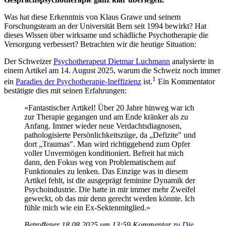
Was hat diese Erkenntnis von Klaus Grawe und seinem
Forschungsteam an der Universität Bern seit 1994 bewirkt? Hat
dieses Wissen über wirksame und schädliche Psychotherapie die
Versorgung verbessert? Betrachten wir die heutige Situation:
Der Schweizer
Psychotherapeut Dietmar Luchmann
analysierte in
einem Artikel am 14. August 2025, warum die Schweiz noch immer
1
ein
Paradies der Psychotherapie-Ineffizienz
ist.
Ein Kommentator
bestätigte dies mit seinen Erfahrungen:
«Fantastischer Artikel! Über 20 Jahre hinweg war ich
zur Therapie gegangen und am Ende kränker als zu
Anfang. Immer wieder neue Verdachtsdiagnosen,
pathologisierte Persönlichkeitszüge, da „Defizite" und
dort „Traumas". Man wird richtiggehend zum Opfer
voller Unvermögen konditioniert. Befreit hat mich
dann, den Fokus weg von Problematischem auf
Funktionales zu lenken. Das Einzige was in diesem
Artikel fehlt, ist die ausgeprägt feminine Dynamik der
Psychoindustrie. Die hatte in mir immer mehr Zweifel
geweckt, ob das mir denn gerecht werden könnte. Ich
fühle mich wie ein Ex-Sektenmitglied.»
Betroffener 18.08.2025 um 13:59
Kommentar zu
Die