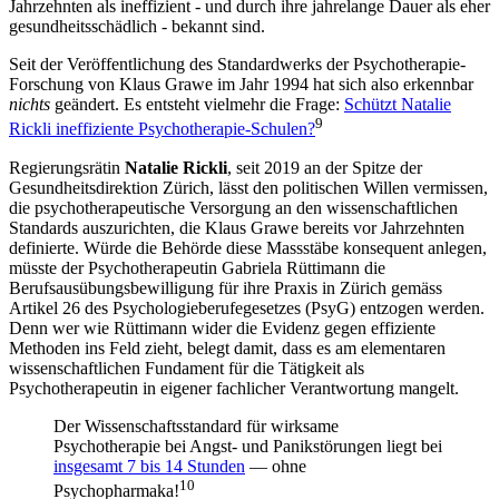
Jahrzehnten als ineffizient - und durch ihre jahrelange Dauer als eher
gesundheitsschädlich - bekannt sind.
Seit der Veröffentlichung des Standardwerks der Psychotherapie-
Forschung von Klaus Grawe im Jahr 1994 hat sich also erkennbar
nichts
geändert. Es entsteht vielmehr die Frage:
Schützt Natalie
9
Rickli ineffiziente Psychotherapie-Schulen?
Regierungsrätin
Natalie Rickli
, seit 2019 an der Spitze der
Gesundheitsdirektion Zürich, lässt den politischen Willen vermissen,
die psychotherapeutische Versorgung an den wissenschaftlichen
Standards auszurichten, die Klaus Grawe bereits vor Jahrzehnten
definierte. Würde die Behörde diese Massstäbe konsequent anlegen,
müsste der Psychotherapeutin Gabriela Rüttimann die
Berufsausübungsbewilligung für ihre Praxis in Zürich gemäss
Artikel 26 des Psychologieberufegesetzes (PsyG) entzogen werden.
Denn wer wie Rüttimann wider die Evidenz gegen effiziente
Methoden ins Feld zieht, belegt damit, dass es am elementaren
wissenschaftlichen Fundament für die Tätigkeit als
Psychotherapeutin in eigener fachlicher Verantwortung mangelt.
Der Wissenschaftsstandard für wirksame
Psychotherapie bei Angst- und Panikstörungen liegt bei
insgesamt 7 bis 14 Stunden
— ohne
10
Psychopharmaka!