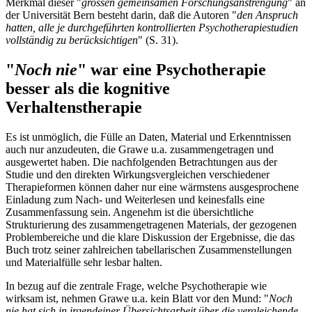
Merkmal dieser "
grossen gemeinsamen Forschungsanstrengung
" an
der Universität Bern besteht darin, daß die Autoren "
den Anspruch
hatten, alle je durchgeführten kontrollierten Psychotherapiestudien
vollständig zu berücksichtigen
" (S. 31).
"
Noch nie
" war eine Psychotherapie
besser als die kognitive
Verhaltenstherapie
Es ist unmöglich, die Fülle an Daten, Material und Erkenntnissen
auch nur anzudeuten, die Grawe u.a. zusammengetragen und
ausgewertet haben. Die nachfolgenden Betrachtungen aus der
Studie und den direkten Wirkungsvergleichen verschiedener
Therapieformen können daher nur eine wärmstens ausgesprochene
Einladung zum Nach- und Weiterlesen und keinesfalls eine
Zusammenfassung sein. Angenehm ist die übersichtliche
Strukturierung des zusammengetragenen Materials, der gezogenen
Problembereiche und die klare Diskussion der Ergebnisse, die das
Buch trotz seiner zahlreichen tabellarischen Zusammenstellungen
und Materialfülle sehr lesbar halten.
In bezug auf die zentrale Frage, welche Psychotherapie wie
wirksam ist, nehmen Grawe u.a. kein Blatt vor den Mund: "
Noch
nie hat sich in irgendeiner Übersichtsarbeit über die vergleichende