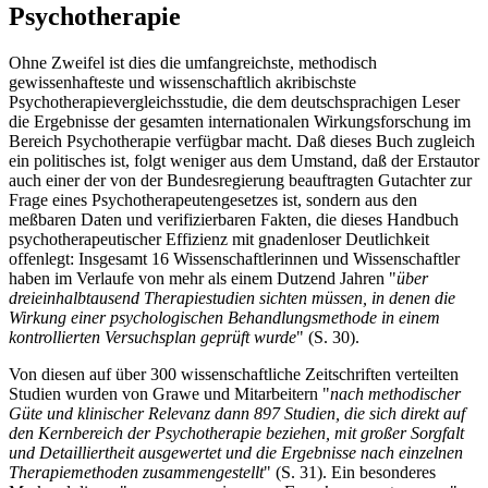
Psychotherapie
Ohne Zweifel ist dies die umfangreichste, methodisch
gewissenhafteste und wissenschaftlich akribischste
Psychotherapievergleichsstudie, die dem deutschsprachigen Leser
die Ergebnisse der gesamten internationalen Wirkungsforschung im
Bereich Psychotherapie verfügbar macht. Daß dieses Buch zugleich
ein politisches ist, folgt weniger aus dem Umstand, daß der Erstautor
auch einer der von der Bundesregierung beauftragten Gutachter zur
Frage eines Psychotherapeutengesetzes ist, sondern aus den
meßbaren Daten und verifizierbaren Fakten, die dieses Handbuch
psychotherapeutischer Effizienz mit gnadenloser Deutlichkeit
offenlegt: Insgesamt 16 Wissenschaftlerinnen und Wissenschaftler
haben im Verlaufe von mehr als einem Dutzend Jahren "
über
dreieinhalbtausend Therapiestudien sichten müssen, in denen die
Wirkung einer psychologischen Behandlungsmethode in einem
kontrollierten Versuchsplan geprüft wurde
" (S. 30).
Von diesen auf über 300 wissenschaftliche Zeitschriften verteilten
Studien wurden von Grawe und Mitarbeitern "
nach methodischer
Güte und klinischer Relevanz dann 897 Studien, die sich direkt auf
den Kernbereich der Psychotherapie beziehen, mit großer Sorgfalt
und Detailliertheit ausgewertet und die Ergebnisse nach einzelnen
Therapiemethoden zusammengestellt
" (S. 31). Ein besonderes