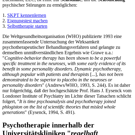
psychischer Störungen zu ermöglichen:
1.
SKPT kennenlernen
2.
Eignungstest machen
3.
Selbsttherapie starten
Die Weltgesundheitsorganisation (WHO) publizierte 1993 eine
zusammenfassende Untersuchung der Wirksamkeit
psychotherapeutischer Behandlungsverfahren und gelangte zu
demselben unmißverständlichen Ergebnis wie Grawe u.a.:
"
Cognitive-behavior therapy has been shown to be a powerful
specific treatment in the neuroses, with some early evidence of its
benefit in some personality disorders. Dynamic psychotherapy,
although popular with patients and therapists
[...],
has not been
demonstrated to be superior to placebo in the neuroses or
personality disorders
" (Andrews/WHO, 1993, S. 244). Es ist daher
nur folgerichtig, daß der hochgeschätzte Prof. Hans J. Eysenck vom
Londoner Institute of Psychiatry im Lichte dieser Tatsachen schlicht
folgert, "
It is time psychoanalysis and psychotherapy joined
phlogiston on the list of scientific theories that misled whole
generations
" (Eysenck, 1994, S. 491).
Psychotherapie innerhalb der
Universitätskliniken "
regelhaft