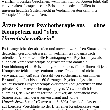
wahrlich groteskes Geschehen, wenn man sich vor Augen führt, daß
ein verhaltenstherapeutischer Behandler in solchen Fällen in
unserem heutigen System leicht in Verdacht geraten kann, nur
Therapieabbrecher zu haben.
Ärzte beuten Psychotherapie aus — ohne
Kompetenz und "
ohne
Unrechtsbewußtsein
"
Es ist angesichts der absurden und unverantwortlichen Situation im
deutschen Gesundheitswesen, in welchem psychoanalytisch
orientierte Ärzte sowohl die Beantragung von Psychoanalyse als
auch von Verhaltenstherapie begutachten und damit die
Durchführung einer Behandlung kontrollieren, für die ihnen oft jede
Kompetenz fehlt, ein systemimmanentes Problem und nicht
verwunderlich, daß eine Vielzahl von solchermaßen unsinnigen
Erstanträgen über bis zu 160 Sitzungen Psychoanalyse ein
realitätsfremdes Psychotherapie-Verständnis bei gesetzlichen und
privaten Krankenversicherungen prägen. Verwunderlich ist
allerdings, daß Kostenträger und Politiker, die permanent vom
Sparen reden, sich derart unverschämt und "
ohne
Unrechtsbewußtsein
" (Grawe u.a., S. 693) abschöpfen lassen und
auf konkrete Vorschläge, so der Brief einer Krankenkasse vom