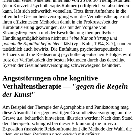
Mehrzahl seiner Patienten innerhalb von 25 bis 30 Therapiestunden
(dem Kurzzeit-Psychotherapie-Rahmen) erfolgreich verabschieden
kann, läßt sich schwerlich vorstellen. Trotz ihrer Aufnahme in die
öffentliche Gesundheitsversorgung wird die Verhaltenstherapie mit
ihren effizientesten Methoden damit in ein Prokrustesbett der
Bürokratisierung gezwungen, das mit der Vorgabe von
Sitzungsfrequenzen und der Beschränkung therapeutischer
Handlungsmöglichkeiten nicht nur "
eine Kanonisierung und
potentielle Rigidität befürchten
" läßt (vgl. Kuhr, 1994, S. 7), sondern
tatsächlich auch bewirkt. Die Entfaltung psychotherapeutischer
Effizienz und die Realisierung psychotherapeutischen Erfolges wird
trotz der Verfügbarkeit der besten Methoden durch das derzeitige
System der Gesundheitsversorgung schwerwiegend behindert.
Angststörungen ohne kognitive
Verhaltenstherapie — "
gegen die Regeln
der Kunst
"
Am Beispiel der Therapie der Agoraphobie und Panikstörung mag
diese Absurdität der gegenwärtigen Gesundheitsversorgung, auf die
Grawe u.a. beharrlich hinweisen, illustriert werden: Nach dem Stand
der Therapieforschung ist bei dieser Erkrankung die In-vivo-
Exposition (massierte Reizkonfrontation) die Methode der Wahl, die
"
dem einzelnen Patienten nachweislich mit größter