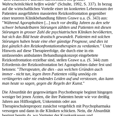
Wahrscheinlichkeit helfen würde
" (Schulte, 1992, S. 337). In bezug
auf die wirtschaftlichen Vorteile einer im konkreten Lebensraum der
Patienten ausgeführten massierten Reizkonfrontation gegenüber
einer teureren Klinikbehandlung führen Grawe u.a. (S. 343) aus:
"
Während Agoraphobien
[...]
noch vor dreißig Jahren zu den sehr
schwer behandelbaren Störungen zählten und Patienten mit diesen
Störungen in grosser Zahl die psychiatrischen Kliniken bevölkerten,
hat sich das Bild heute drastisch gewandelt. Patienten mit solchen
Störungen haben heute eine eher günstige Prognose, und dies ist
fast gänzlich den Reizkonfrontationstherapien zu verdanken.
" Unter
Hinweis auf diese Therapieerfolge, die durch eine in ein
umfassendes ambulantes Behandlungskonzept eingebettete
Reizkonfrontation erzielbar sind, stellen Grawe u.a. (S. 344) zum
Erfordernis der Reizkonfrontation bei Agoraphobien daher fest und
betonen: "
Therapeuten, die dies - aus welchen Gründen auch
immer - nicht tun, legen ihren Patienten völlig unnötig ein
verlängertes oder nie endendes Leiden auf und verstossen, das kann
man heute so sagen, gegen die Regeln der Kunst.
"
Die Absurdität der gegenwärtigen Psychotherapie beginnt hingegen
weniger bei jenen Ärzten, die ihre Patienten heute wie vor dreißig
Jahren aus Hilflosigkeit, Unkenntnis oder aus
Therapieschulenproporz zunächst vergeblich mit Psychopharmaka
versorgen und dann in die Kliniken schicken. Nein, die Absurdität
beginnt bereits da, wo Vertreter der Krankenkassen und