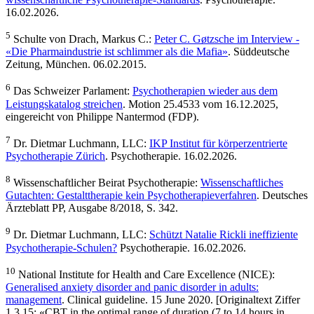
16.02.2026.
5
Schulte von Drach, Markus C.:
Peter C. Gøtzsche im Interview -
«Die Pharmaindustrie ist schlimmer als die Mafia»
. Süddeutsche
Zeitung, München. 06.02.2015.
6
Das Schweizer Parlament:
Psychotherapien wieder aus dem
Leistungskatalog streichen
. Motion 25.4533 vom 16.12.2025,
eingereicht von Philippe Nantermod (FDP).
7
Dr. Dietmar Luchmann, LLC:
IKP Institut für körperzentrierte
Psychotherapie Zürich
. Psychotherapie. 16.02.2026.
8
Wissenschaftlicher Beirat Psychotherapie:
Wissenschaftliches
Gutachten: Gestalttherapie kein Psychotherapieverfahren
. Deutsches
Ärzteblatt PP, Ausgabe 8/2018, S. 342.
9
Dr. Dietmar Luchmann, LLC:
Schützt Natalie Rickli ineffiziente
Psychotherapie-Schulen?
Psychotherapie. 16.02.2026.
10
National Institute for Health and Care Excellence (NICE):
Generalised anxiety disorder and panic disorder in adults:
management
. Clinical guideline. 15 June 2020. [Originaltext Ziffer
1.3.15: «CBT in the optimal range of duration (7 to 14 hours in