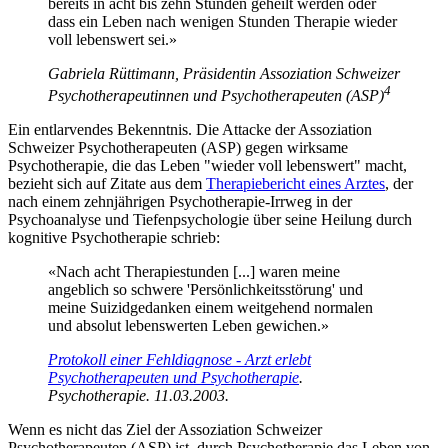
bereits in acht bis zehn Stunden geheilt werden oder
dass ein Leben nach wenigen Stunden Therapie wieder
voll lebenswert sei.»
Gabriela Rüttimann, Präsidentin
Assoziation Schweizer
4
Psychotherapeutinnen und Psychotherapeuten (ASP)
Ein entlarvendes Bekenntnis. Die Attacke der Assoziation
Schweizer Psychotherapeuten (ASP) gegen wirksame
Psychotherapie, die das Leben "wieder voll lebenswert" macht,
bezieht sich auf Zitate aus dem
Therapiebericht eines Arztes
, der
nach einem zehnjährigen Psychotherapie-Irrweg in der
Psychoanalyse und Tiefenpsychologie über seine Heilung durch
kognitive Psychotherapie schrieb:
«Nach acht Therapiestunden
[...]
waren meine
angeblich so schwere 'Persönlichkeitsstörung' und
meine Suizidgedanken einem weitgehend normalen
und absolut lebenswerten Leben gewichen.»
Protokoll einer Fehldiagnose - Arzt erlebt
Psychotherapeuten und Psychotherapie
.
Psychotherapie. 11.03.2003.
Wenn es nicht das Ziel der Assoziation Schweizer
Psychotherapeuten (ASP) ist, durch Psychotherapie das Leben von