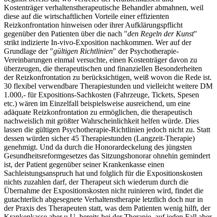
Kostenträger verhaltenstherapeutische Behandler abmahnen, weil
diese auf die wirtschaftlichen Vorteile einer effizienten
Reizkonfrontation hinweisen oder ihrer Aufklärungspflicht
gegenüber den Patienten über die nach "
den Regeln der Kunst
"
strikt indizierte In-vivo-Exposition nachkommen. Wer auf der
Grundlage der "
gültigen Richtlinien
" der Psychotherapie-
Vereinbarungen einmal versuchte, einen Kostenträger davon zu
überzeugen, die therapeutischen und finanziellen Besonderheiten
der Reizkonfrontation zu berücksichtigen, weiß wovon die Rede ist.
30 flexibel verwendbare Therapiestunden und vielleicht weitere DM
1.000,- für Expositions-Sachkosten (Fahrzeuge, Tickets, Spesen
etc.) wären im Einzelfall beispielsweise ausreichend, um eine
adäquate Reizkonfrontation zu ermöglichen, die therapeutisch
nachweislich mit größter Wahrscheinlichkeit helfen würde. Dies
lassen die gültigen Psychotherapie-Richtlinien jedoch nicht zu. Statt
dessen würden sicher 45 Therapiestunden (Langzeit-Therapie)
genehmigt. Und da durch die Honorardeckelung des jüngsten
Gesundheitsreformgesetzes das Sitzungshonorar ohnehin gemindert
ist, der Patient gegenüber seiner Krankenkasse einen
Sachleistungsanspruch hat und folglich für die Expositionskosten
nichts zuzahlen darf, der Therapeut sich wiederum durch die
Übernahme der Expositionskosten nicht ruinieren wird, findet die
gutachterlich abgesegnete Verhaltenstherapie letztlich doch nur in
der Praxis des Therapeuten statt, was dem Patienten wenig hilft, der
Krankenkasse aber u.U. bereits bei der Therapie, auf jeden Fall aber