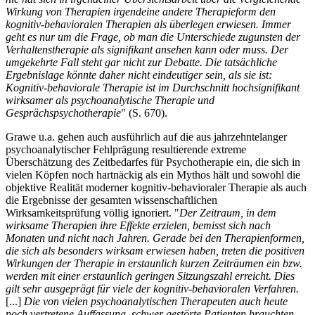
Wirkung von Therapien irgendeine andere Therapieform den
kognitiv-behavioralen Therapien als überlegen erwiesen. Immer
geht es nur um die Frage, ob man die Unterschiede zugunsten der
Verhaltenstherapie als signifikant ansehen kann oder muss. Der
umgekehrte Fall steht gar nicht zur Debatte. Die tatsächliche
Ergebnislage könnte daher nicht eindeutiger sein, als sie ist:
Kognitiv-behaviorale Therapie ist im Durchschnitt hochsignifikant
wirksamer als psychoanalytische Therapie und
Gesprächspsychotherapie
" (S. 670).
Grawe u.a. gehen auch ausführlich auf die aus jahrzehntelanger
psychoanalytischer Fehlprägung resultierende extreme
Überschätzung des Zeitbedarfes für Psychotherapie ein, die sich in
vielen Köpfen noch hartnäckig als ein Mythos hält und sowohl die
objektive Realität moderner kognitiv-behavioraler Therapie als auch
die Ergebnisse der gesamten wissenschaftlichen
Wirksamkeitsprüfung völlig ignoriert. "
Der Zeitraum, in dem
wirksame Therapien ihre Effekte erzielen, bemisst sich nach
Monaten und nicht nach Jahren. Gerade bei den Therapienformen,
die sich als besonders wirksam erwiesen haben, treten die positiven
Wirkungen der Therapie in erstaunlich kurzen Zeiträumen ein bzw.
werden mit einer erstaunlich geringen Sitzungszahl erreicht. Dies
gilt sehr ausgeprägt für viele der kognitiv-behavioralen Verfahren.
[...]
Die von vielen psychoanalytischen Therapeuten auch heute
noch vertretene Auffassung, schwer gestörte Patienten brauchten