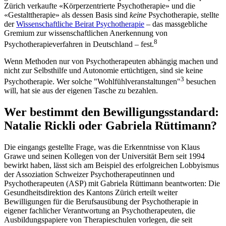
Zürich verkaufte «Körperzentrierte Psychotherapie» und die
«Gestalttherapie» als dessen Basis sind
keine
Psychotherapie, stellte
der
Wissenschaftliche Beirat Psychotherapie
– das massgebliche
Gremium zur wissenschaftlichen Anerkennung von
8
Psychotherapieverfahren in Deutschland – fest.
Wenn Methoden nur von Psychotherapeuten abhängig machen und
nicht zur Selbsthilfe und Autonomie ertüchtigen, sind sie keine
3
Psychotherapie. Wer solche "Wohlfühlveranstaltungen"
besuchen
will, hat sie aus der eigenen Tasche zu bezahlen.
Wer bestimmt den Bewilligungsstandard:
Natalie Rickli oder Gabriela Rüttimann?
Die eingangs gestellte Frage, was die Erkenntnisse von Klaus
Grawe und seinen Kollegen von der Universität Bern seit 1994
bewirkt haben, lässt sich am Beispiel des erfolgreichen Lobbyismus
der Assoziation Schweizer Psychotherapeutinnen und
Psychotherapeuten (ASP) mit Gabriela Rüttimann beantworten: Die
Gesundheitsdirektion des Kantons Zürich erteilt weiter
Bewilligungen für die Berufsausübung der Psychotherapie in
eigener fachlicher Verantwortung an Psychotherapeuten, die
Ausbildungspapiere von Therapieschulen vorlegen, die seit