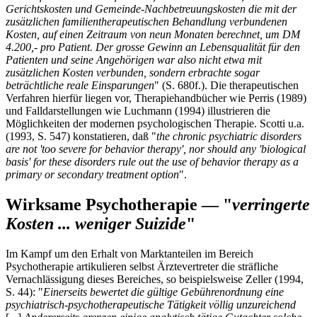
Gerichtskosten und Gemeinde-Nachbetreuungskosten die mit der
zusätzlichen familientherapeutischen Behandlung verbundenen
Kosten, auf einen Zeitraum von neun Monaten berechnet, um DM
4.200,- pro Patient. Der grosse Gewinn an Lebensqualität für den
Patienten und seine Angehörigen war also nicht etwa mit
zusätzlichen Kosten verbunden, sondern erbrachte sogar
beträchtliche reale Einsparungen
" (S. 680f.). Die therapeutischen
Verfahren hierfür liegen vor, Therapiehandbücher wie Perris (1989)
und Falldarstellungen wie Luchmann (1994) illustrieren die
Möglichkeiten der modernen psychologischen Therapie. Scotti u.a.
(1993, S. 547) konstatieren, daß "
the chronic psychiatric disorders
are not 'too severe for behavior therapy', nor should any 'biological
basis' for these disorders rule out the use of behavior therapy as a
primary or secondary treatment option
".
Wirksame Psychotherapie — "
verringerte
Kosten ... weniger Suizide
"
Im Kampf um den Erhalt von Marktanteilen im Bereich
Psychotherapie artikulieren selbst Ärztevertreter die sträfliche
Vernachlässigung dieses Bereiches, so beispielsweise Zeller (1994,
S. 44): "
Einerseits bewertet die gültige Gebührenordnung eine
psychiatrisch-psychotherapeutische Tätigkeit völlig unzureichend