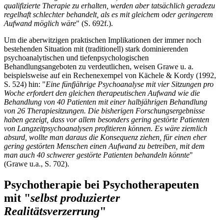
qualifizierte Therapie zu erhalten, werden aber tatsächlich geradezu
regelhaft schlechter behandelt, als es mit gleichem oder geringerem
Aufwand möglich wäre
" (S. 692f.).
Um die aberwitzigen praktischen Implikationen der immer noch
bestehenden Situation mit (traditionell) stark dominierenden
psychoanalytischen und tiefenpsychologischen
Behandlungsangeboten zu verdeutlichen, weisen Grawe u. a.
beispielsweise auf ein Rechenexempel von Kächele & Kordy (1992,
S. 524) hin: "
Eine fünfjährige Psychoanalyse mit vier Sitzungen pro
Woche erfordert den gleichen therapeutischen Aufwand wie die
Behandlung von 40 Patienten mit einer halbjährigen Behandlung
von 26 Therapiesitzungen. Die bisherigen Forschungsergebnisse
haben gezeigt, dass vor allem besonders gering gestörte Patienten
von Langzeitpsychoanalysen profitieren können. Es wäre ziemlich
absurd, wollte man daraus die Konsequenz ziehen, für einen eher
gering gestörten Menschen einen Aufwand zu betreiben, mit dem
man auch 40 schwerer gestörte Patienten behandeln könnte
"
(Grawe u.a., S. 702).
Psychotherapie bei Psychotherapeuten
mit "
selbst produzierter
Realitätsverzerrung
"