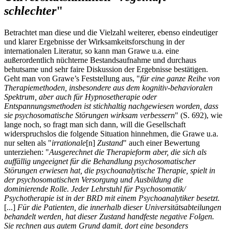
schlechter
"
Betrachtet man diese und die Vielzahl weiterer, ebenso eindeutiger
und klarer Ergebnisse der Wirksamkeitsforschung in der
internationalen Literatur, so kann man Grawe u.a. eine
außerordentlich nüchterne Bestandsaufnahme und durchaus
behutsame und sehr faire Diskussion der Ergebnisse bestätigen.
Geht man von Grawe’s Feststellung aus, "
für eine ganze Reihe von
Therapiemethoden, insbesondere aus dem kognitiv-behavioralen
Spektrum, aber auch für Hypnosetherapie oder
Entspannungsmethoden ist stichhaltig nachgewiesen worden, dass
sie psychosomatische Störungen wirksam verbessern
" (S. 692), wie
lange noch, so fragt man sich dann, will die Gesellschaft
widerspruchslos die folgende Situation hinnehmen, die Grawe u.a.
nur selten als "
irrationale
[n]
Zustand
" auch einer Bewertung
unterziehen: "
Ausgerechnet die Therapieform aber, die sich als
auffällig ungeeignet für die Behandlung psychosomatischer
Störungen erwiesen hat, die psychoanalytische Therapie, spielt in
der psychosomatischen Versorgung und Ausbildung die
dominierende Rolle. Jeder Lehrstuhl für Psychosomatik/
Psychotherapie ist in der BRD mit einem Psychoanalytiker besetzt.
[...]
Für die Patienten, die innerhalb dieser Universitätsabteilungen
behandelt werden, hat dieser Zustand handfeste negative Folgen.
Sie rechnen aus gutem Grund damit, dort eine besonders