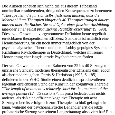
Die Autoren scheuen sich nicht, die aus diesem Tatbestand
unmittelbar resultierenden, dringenden Konsequenzen zu benennen:
"
Therapeuten, die für sich selbst feststellen müssen, dass die
Mehrzahl ihrer Therapien länger als 40 Therapiesitzungen dauert,
müssen über die Bücher. Sie sind Opfer einer falschen Ausbildung
und/oder einer selbst produzierten Realitätsverzerrung
" (S. 698).
Diese von Grawe u.a. vorgenommene Definition heute regelhaft
erreichbaren therapeutischen Effizienz-Standards ist natürlich eine
Herausforderung für ein noch immer maßgeblich von der
psychoanalytischen Theorie und deren Lobby geprägtes System der
Richtlinien-Psychotherapie in Deutschland, welches mit seiner
Honorierung eher langdauernde Psychotherapien fördert.
Der von Grawe u.a. mit einem Rahmen von 25 bis 40 Sitzungen
umrissene Standard moderner therapeutischer Effizienz darf jedoch
als eher moderat gelten. Perris & Herlofson (1993, S. 185)
definieren in der WHO-Studie einen deutlich anspruchsvolleren
regelhaft erreichbaren Stand der Kunst in der kognitiven Therapie:
"
The length of treatment is relatively short for the treatment of the
average patient (12 - 15 sessions)
". In praxi bedeutet dies nichts
anderes, als daß eine effiziente kognitive Therapie mit acht
Sitzungen bereits erfolgreich zum Therapieabschluß gelangt sein
kann, während der psychoanalytische Behandler erst die letzte
probatorische Sitzung vor seinem Langzeitantrag absolviert hat! Ein