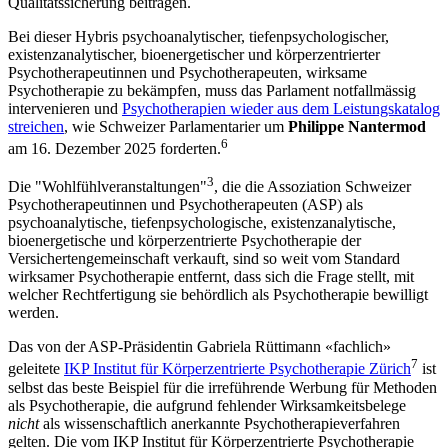
Qualitätssicherung beitragen.
Bei dieser Hybris psychoanalytischer, tiefenpsychologischer,
existenzanalytischer, bioenergetischer und körperzentrierter
Psychotherapeutinnen und Psychotherapeuten, wirksame
Psychotherapie zu bekämpfen, muss das Parlament notfallmässig
intervenieren und
Psychotherapien wieder aus dem Leistungskatalog
streichen
, wie Schweizer Parlamentarier um
Philippe Nantermod
6
am 16. Dezember 2025 forderten.
3
Die "Wohlfühlveranstaltungen"
, die die Assoziation Schweizer
Psychotherapeutinnen und Psychotherapeuten (ASP) als
psychoanalytische, tiefenpsychologische, existenzanalytische,
bioenergetische und körperzentrierte Psychotherapie der
Versichertengemeinschaft verkauft, sind so weit vom Standard
wirksamer Psychotherapie entfernt, dass sich die Frage stellt, mit
welcher Rechtfertigung sie behördlich als Psychotherapie bewilligt
werden.
Das von der ASP-Präsidentin Gabriela Rüttimann «fachlich»
7
geleitete
IKP Institut für Körperzentrierte Psychotherapie Zürich
ist
selbst das beste Beispiel für die irreführende Werbung für Methoden
als Psychotherapie, die aufgrund fehlender Wirksamkeitsbelege
nicht
als wissenschaftlich anerkannte Psychotherapieverfahren
gelten. Die vom IKP Institut für Körperzentrierte Psychotherapie