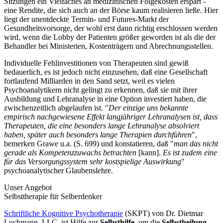
Sitzungen ein Vielfaches an medizinischen Folgekosten erspart -
eine Rendite, die sich auch an der Börse kaum realisieren ließe. Hier
liegt der unentdeckte Termin- und Futures-Markt der
Gesundheitsvorsorge, der wohl erst dann richtig erschlossen werden
wird, wenn die Lobby der Patienten größer geworden ist als die der
Behandler bei Ministerien, Kostenträgern und Abrechnungsstellen.
Individuelle Fehlinvestitionen von Therapeuten sind gewiß
bedauerlich, es ist jedoch nicht einzusehen, daß eine Gesellschaft
fortlaufend Milliarden in den Sand setzt, weil es vielen
Psychoanalytikern nicht gelingt zu erkennen, daß sie mit ihrer
Ausbildung und Lehranalyse in eine Option investiert haben, die
zwischenzeitlich abgelaufen ist. "
Der einzige uns bekannte
empirisch nachgewiesene Effekt langjähriger Lehranalysen ist, dass
Therapeuten, die eine besonders lange Lehranalyse absolviert
haben, später auch besonders lange Therapien durchführen
",
bemerken Grawe u.a. (S. 699) und konstatieren, daß "
man das nicht
gerade als Kompetenzzuwachs betrachten
[kann].
Es ist zudem eine
für das Versorgungssystem sehr kostspielige Auswirkung
"
psychoanalytischer Glaubenslehre.
Unser Angebot
Selbsttherapie für Selberdenker
Schriftliche Kognitive Psychotherapie
(SKPT) von Dr. Dietmar
Luchmann, LLC, ist Hilfe zur
Selbsthilfe
, um die
Selbstheilung