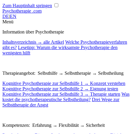
Zum Hauptinhalt springen
Psychotherapie
.com
DE
|
EN
Menü
Information über Psychotherapie
Inhaltsverzeichnis → alle Artikel
Welche Psychotherapieverfahren
gibt es?
Lesetipp: Warum die wirksamste Psychotherapie den
wenigsten hilft
Therapieangebot: Selbsthilfe → Selbsttherapie → Selbstheilung
Kognitive Psychotherapie zur Selbsthilfe 1 → Konzept verstehen
Kognitive Psychotherapie zur Selbsthilfe 2 → Eignung testen
Kognitive Psychotherapie zur Selbsthilfe 3 → Therapie starten
Was
kostet die psychotherapeutische Selbstheilung?
Drei Wege zur
Selbsttherapie der Angst
Kompetenzen: Erfahrung → Flexibilität → Sicherheit