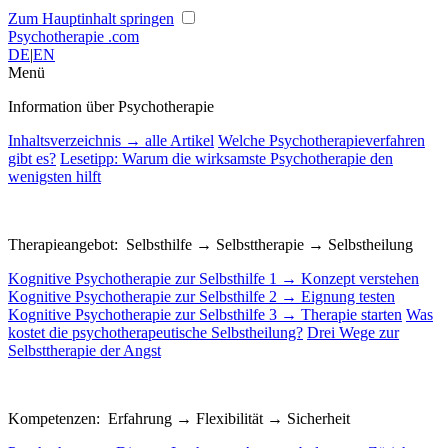
Zum Hauptinhalt springen
Psychotherapie
.com
DE
|
EN
Menü
Information über Psychotherapie
Inhaltsverzeichnis → alle Artikel
Welche Psychotherapieverfahren
gibt es?
Lesetipp: Warum die wirksamste Psychotherapie den
wenigsten hilft
Therapieangebot: Selbsthilfe → Selbsttherapie → Selbstheilung
Kognitive Psychotherapie zur Selbsthilfe 1 → Konzept verstehen
Kognitive Psychotherapie zur Selbsthilfe 2 → Eignung testen
Kognitive Psychotherapie zur Selbsthilfe 3 → Therapie starten
Was
kostet die psychotherapeutische Selbstheilung?
Drei Wege zur
Selbsttherapie der Angst
Kompetenzen: Erfahrung → Flexibilität → Sicherheit